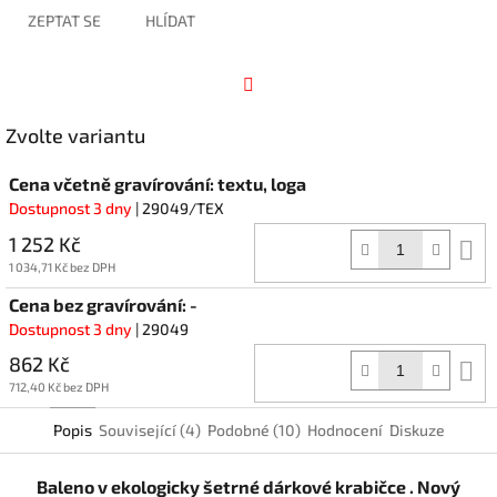
ZEPTAT SE
HLÍDAT
Facebook
Zvolte variantu
Cena včetně gravírování: textu, loga
Dostupnost 3 dny
| 29049/TEX
1 252 Kč
D
k
1 034,71 Kč bez DPH
Cena bez gravírování: -
Dostupnost 3 dny
| 29049
862 Kč
D
k
712,40 Kč bez DPH
Popis
Související (4)
Podobné (10)
Hodnocení
Diskuze
Baleno v ekologicky šetrné dárkové krabičce . Nový