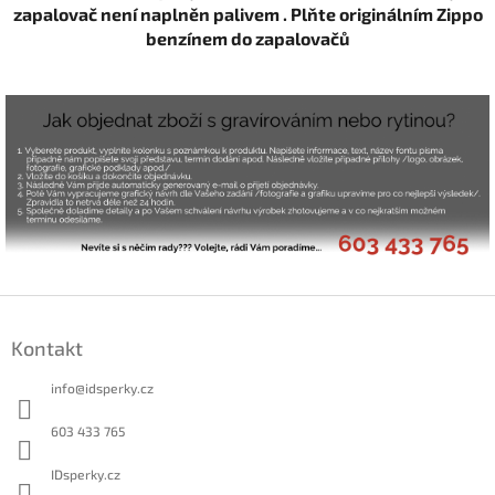
zapalovač není naplněn palivem . Plňte originálním Zippo
benzínem do zapalovačů
Z
á
Kontakt
p
a
info
@
idsperky.cz
t
í
603 433 765
IDsperky.cz