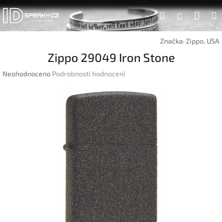
Přejít
Náku
Hledat
na
Přihlášen
obsah
koší
Značka:
Zippo, USA
Zippo 29049 Iron Stone
Průměrné
Neohodnoceno
Podrobnosti hodnocení
hodnocení
produktu
je
0,0
z
5
hvězdiček.