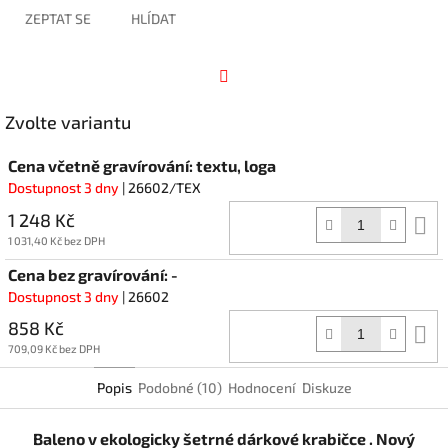
ZEPTAT SE
HLÍDAT
Facebook
Zvolte variantu
Cena včetně gravírování: textu, loga
Dostupnost 3 dny
| 26602/TEX
1 248 Kč
D
k
1 031,40 Kč bez DPH
Cena bez gravírování: -
Dostupnost 3 dny
| 26602
858 Kč
D
k
709,09 Kč bez DPH
Popis
Podobné (10)
Hodnocení
Diskuze
Baleno v ekologicky šetrné dárkové krabičce . Nový