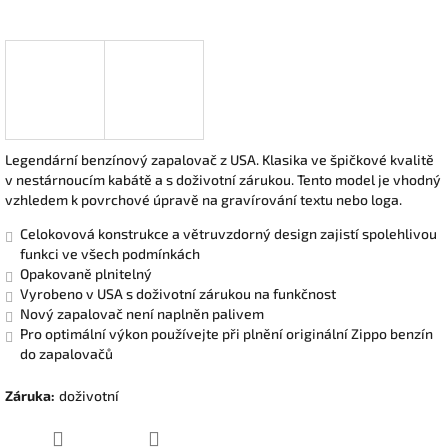
Legendární benzínový zapalovač z USA. Klasika ve špičkové kvalitě
v nestárnoucím kabátě a s doživotní zárukou. Tento model je vhodný
vzhledem k povrchové úpravě na gravírování textu nebo loga.
Celokovová konstrukce a větruvzdorný design zajistí spolehlivou
funkci ve všech podmínkách
Opakovaně plnitelný
Vyrobeno v USA s doživotní zárukou na funkčnost
Nový zapalovač není naplněn palivem
Pro optimální výkon používejte při plnění originální Zippo benzín
do zapalovačů
Záruka
:
doživotní