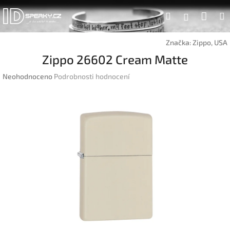
Přejít
Náku
Hledat
na
Přihlášen
obsah
koší
Značka:
Zippo, USA
Zippo 26602 Cream Matte
Průměrné
Neohodnoceno
Podrobnosti hodnocení
hodnocení
produktu
je
0,0
z
5
hvězdiček.