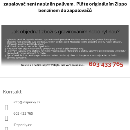
zapalovač není naplněn palivem . Plňte originálním Zippo
benzínem do zapalovačů
Z
á
Kontakt
p
a
info
@
idsperky.cz
t
í
603 433 765
IDsperky.cz