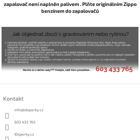
zapalovač není naplněn palivem . Plňte originálním Zippo
benzínem do zapalovačů
Z
á
Kontakt
p
a
info
@
idsperky.cz
t
í
603 433 765
IDsperky.cz