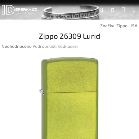
Přejít
Náku
Hledat
na
Přihlášen
obsah
koší
Značka:
Zippo, USA
Zippo 26309 Lurid
Průměrné
Neohodnoceno
Podrobnosti hodnocení
hodnocení
produktu
je
0,0
z
5
hvězdiček.