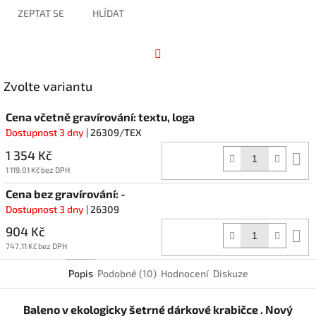
ZEPTAT SE
HLÍDAT
Facebook
Zvolte variantu
Cena včetně gravírování: textu, loga
Dostupnost 3 dny
| 26309/TEX
1 354 Kč
D
k
1 119,01 Kč bez DPH
Cena bez gravírování: -
Dostupnost 3 dny
| 26309
904 Kč
D
k
747,11 Kč bez DPH
Popis
Podobné (10)
Hodnocení
Diskuze
Baleno v ekologicky šetrné dárkové krabičce . Nový