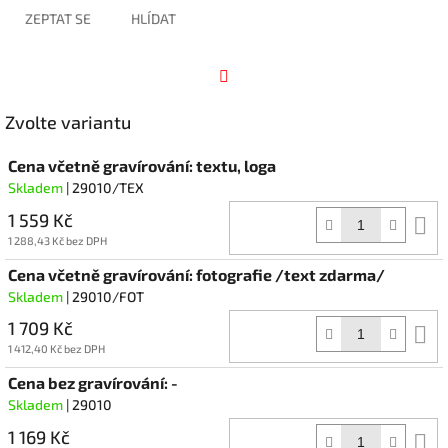
ZEPTAT SE
HLÍDAT
Facebook
Zvolte variantu
Cena včetně gravírování: textu, loga
Skladem
| 29010/TEX
1 559 Kč
D
k
1 288,43 Kč bez DPH
Cena včetně gravírování: fotografie /text zdarma/
Skladem
| 29010/FOT
1 709 Kč
D
k
1 412,40 Kč bez DPH
Cena bez gravírování: -
Skladem
| 29010
1 169 Kč
D