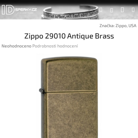
Přejít
Náku
Hledat
na
Přihlášen
obsah
koší
Značka:
Zippo, USA
Zippo 29010 Antique Brass
Průměrné
Neohodnoceno
Podrobnosti hodnocení
hodnocení
produktu
je
0,0
z
5
hvězdiček.