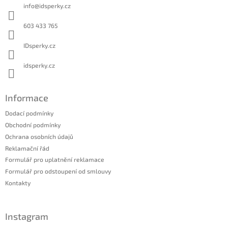
a
info
@
idsperky.cz
t
í
603 433 765
IDsperky.cz
idsperky.cz
Informace
Dodací podmínky
Obchodní podmínky
Ochrana osobních údajů
Reklamační řád
Formulář pro uplatnění reklamace
Formulář pro odstoupení od smlouvy
Kontakty
Instagram