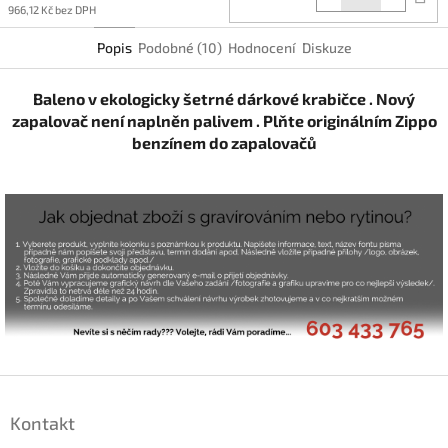
k
966,12 Kč bez DPH
Popis
Podobné (10)
Hodnocení
Diskuze
Baleno v ekologicky šetrné dárkové krabičce . Nový
zapalovač není naplněn palivem . Plňte originálním Zippo
benzínem do zapalovačů
Z
á
Kontakt
p