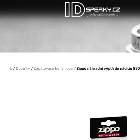
Přejít
na
obsah
Domů
/
Doplňky
/
Zapalovače benzínové
/
Zippo náhradní výplň do nádrže 98