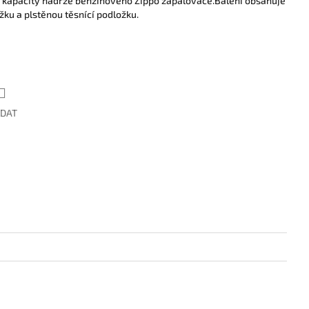
í kapacity nádrže benzínového Zippo zapalovače.Balení obsahuje
ku a plstěnou těsnící podložku.
ÍDAT