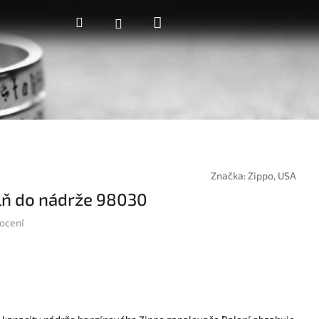
Nákupní
Hledat
Přihlášení
košík
Značka:
Zippo, USA
lň do nádrže 98030
ocení