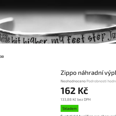
030
Zippo náhradní výp
Průměrné
Neohodnoceno
Podrobnosti hodn
hodnocení
162 Kč
produktu
je
133,88 Kč bez DPH
0,0
Měrná
z
Skladem
cena:
5