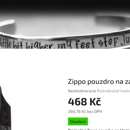
Zippo pouzdro na z
Průměrné
Neohodnoceno
Podrobnosti hodn
hodnocení
468 Kč
produktu
je
386,78 Kč bez DPH
0,0
Měrná
z
Skladem
cena:
5