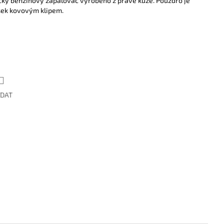
ický benzínový zapalovač vyrobeno z pravé kůže. Pouzdro je
sek kovovým klipem.
ÍDAT