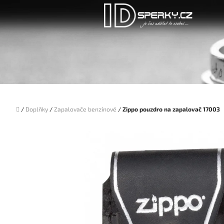
Přejít
na
obsah
Domů
/
Doplňky
/
Zapalovače benzínové
/
Zippo pouzdro na zapalovač 17003