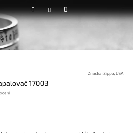
Nákupní
Hledat
Přihlášení
košík
Značka:
Zippo, USA
apalovač 17003
ocení