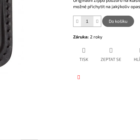
Originální Zippo pouzdro na klas
hvězdiček.
možné přichytit na jakýkoliv opa
Do košíku
Záruka
:
2 roky
TISK
ZEPTAT SE
HL
Facebook